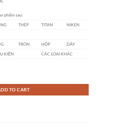
c.
sản phẩm sau:
ỒNG
THÉP
TITAN
NIKEN
NG
TRÒN
HỘP
DÂY
Ụ KIỆN
CÁC LOẠI KHÁC
m quantity
ADD TO CART