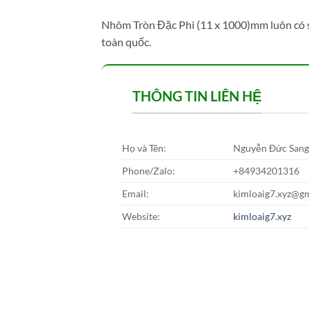
Nhôm Tròn Đặc Phi (11 x 1000)mm luôn có sẵ
toàn quốc.
THÔNG TIN LIÊN HỆ
Họ và Tên:
Nguyễn Đức San
Phone/Zalo:
+84934201316
Email:
kimloaig7.xyz@g
Website:
kimloaig7.xyz