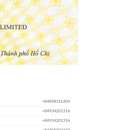
+84898316304
+84934201316
+84934201316
+84909304310