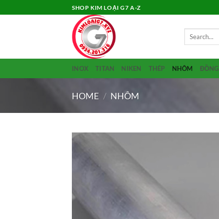
Skip
SHOP KIM LOẠI G7 A-Z
to
content
Search
for:
INOX
TITAN
NIKEN
THÉP
NHÔM
ĐỒNG
HOME
/
NHÔM