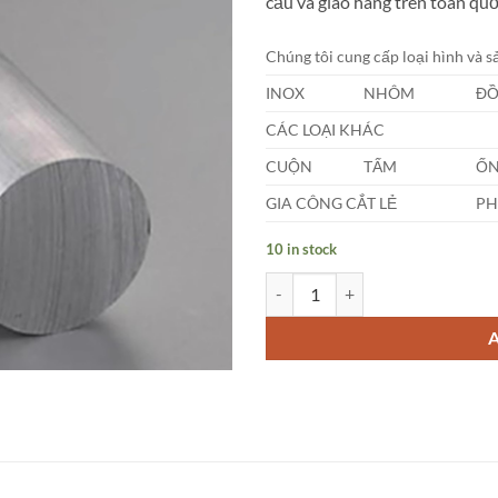
cầu và giao hàng trên toàn quố
Chúng tôi cung cấp loại hình và 
INOX
NHÔM
Đ
CÁC LOẠI KHÁC
CUỘN
TẤM
Ố
GIA CÔNG CẮT LẺ
PH
10 in stock
Nhôm Tròn Đặc Phi (11 x 1000)m