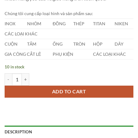
Chúng tôi cung cấp loại hình và sản phẩm sau:
INOX
NHÔM
ĐỒNG
THÉP
TITAN
NIKEN
CÁC LOẠI KHÁC
CUỘN
TẤM
ỐNG
TRÒN
HỘP
DÂY
GIA CÔNG CẮT LẺ
PHỤ KIỆN
CÁC LOẠI KHÁC
10 in stock
Niken Tròn Đặc Phi (18 x 1000)mm quantity
ADD TO CART
DESCRIPTION