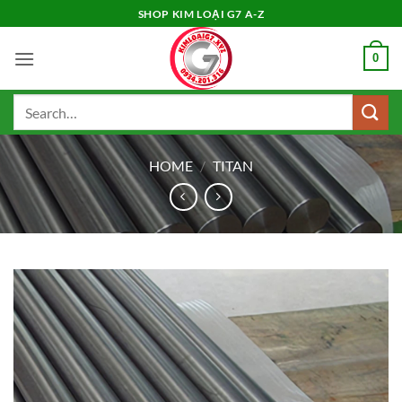
Skip
SHOP KIM LOẠI G7 A-Z
to
content
0
Search
for:
HOME
/
TITAN