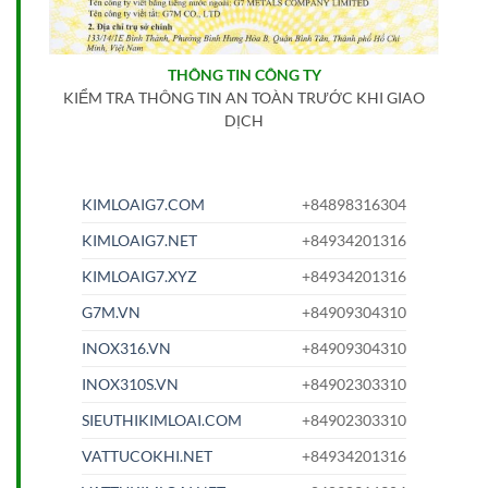
THÔNG TIN CÔNG TY
KIỂM TRA THÔNG TIN AN TOÀN TRƯỚC KHI GIAO
DỊCH
KIMLOAIG7.COM
+84898316304
KIMLOAIG7.NET
+84934201316
KIMLOAIG7.XYZ
+84934201316
G7M.VN
+84909304310
INOX316.VN
+84909304310
INOX310S.VN
+84902303310
SIEUTHIKIMLOAI.COM
+84902303310
VATTUCOKHI.NET
+84934201316