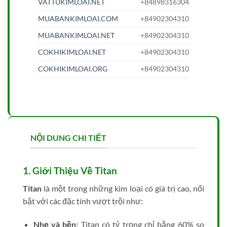
VATTUKIMLOAI.NET
+84898316304
MUABANKIMLOAI.COM
+84902304310
MUABANKIMLOAI.NET
+84902304310
COKHIKIMLOAI.NET
+84902304310
COKHIKIMLOAI.ORG
+84902304310
NỘI DUNG CHI TIẾT
1. Giới Thiệu Về Titan
Titan
là một trong những kim loại có giá trị cao, nổi
bật với các đặc tính vượt trội như:
Nhẹ và bền:
Titan có tỷ trọng chỉ bằng 60% so