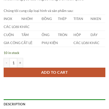
Chúng tôi cung cấp loại hình và sản phẩm sau:
INOX
NHÔM
ĐỒNG
THÉP
TITAN
NIKEN
CÁC LOẠI KHÁC
CUỘN
TẤM
ỐNG
TRÒN
HỘP
DÂY
GIA CÔNG CẮT LẺ
PHỤ KIỆN
CÁC LOẠI KHÁC
10 in stock
Titan Tròn Đặc Phi (17 x 1000)mm quantity
ADD TO CART
DESCRIPTION